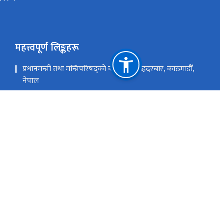
महत्त्वपूर्ण लिङ्कहरू
प्रधानमन्त्री तथा मन्त्रिपरिषद्को कार्यालय सिंहदरबार, काठमाडौँ,
नेपाल
कर्णाली प्रदेशको पोर्टल
स्थानीय तहको विवरण एवं वेबसाईट
राष्ट्रिय प्राकृतिक स्रोत तथा वित्त आयोग
वीरेन्द्रनगर, सुर्खेत, नेपाल
mopidskt@gmail.c