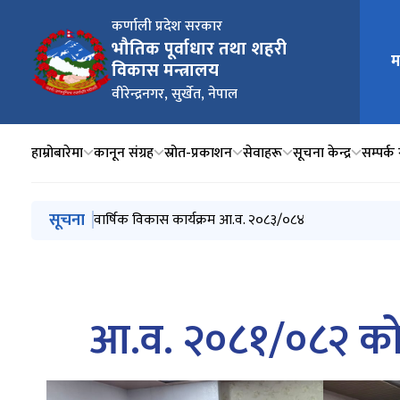
कर्णाली प्रदेश सरकार
भौतिक पूर्वाधार तथा शहरी
मुख्य न
म
विकास मन्त्रालय
वीरेन्द्रनगर, सुर्खेत, नेपाल
हाम्रोबारेमा
कानून संग्रह
स्रोत-प्रकाशन
सेवाहरू
सूचना केन्द्र
सम्पर्क 
मुख्य नेभिगेसनमा जानुहोस्
सूचना
सडक मर्मत सम्भार निर्देशिका २०८३
RMG अन्तरगतका प्रादेशिक सडकहरुको नियमित मर्मत सुध
वार्षिक विकास कार्यक्रम आ.व. २०८३/०८४
यातायात क्षेत्रको जेठ महिनासम्मको राजश्व विवरण
मन्त्रालय र मातहत निकायको बैशाख महिनासम्मको वित्तीय प्
आ.व. २०८१/०८२ को व