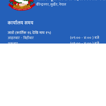
वीरेन्द्रनगर, सुर्खेत, नेपाल
कार्यालय समय
जाडो (कार्तिक १६ देखि माघ १५)
(०९:०० - ४:०० ) बजे
आइतबार - बिहीबार
(०९:०० - ४:०० ) बजे
शुक्रबार
गर्मी (माघ १६ देखि कार्तिक १५)
( ०९:०० - ५:०० ) बजे
आइतबार - बिहीबार
( ०९:०० - ५:०० ) बजे
शुक्रबार