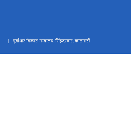
पूर्वाधार विकास मन्त्रालय, सिंहदरबार, काठमाडौँ
मुख्यमन्त्री तथा मन्त्रिपरिषद्को कार्यालय, कर्णाली प्रदेश
कर्णाली प्रदेशसभा सचिवालय
om, mopiud.planning@gmail.com
०८३–५२४०६३
टोल फ्री नं.
-2