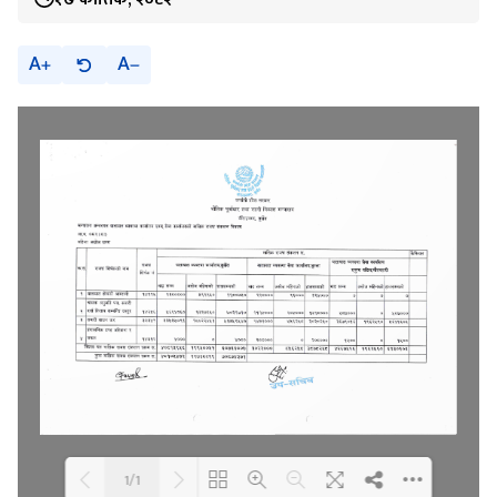
A
A
1/1