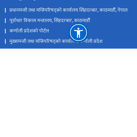
प्रधानमन्त्री तथा मन्त्रिपरिषद्को कार्यालय सिंहदरबार, काठमाडौँ, नेपाल
पूर्वाधार विकास मन्त्रालय, सिंहदरबार, काठमाडौँ
कर्णाली प्रदेशको पोर्टल
मुख्यमन्त्री तथा मन्त्रिपरिषद्को कार्यालय, कर्णाली प्रदेश
स्थानीय तहको विवरण एवं वेबसाईट
कर्णाली प्रदेशसभा सचिवालय
राष्ट्रिय प्राकृतिक स्रोत तथा वित्त आयोग
वीरेन्द्रनगर, सुर्खेत, नेपाल
mopidskt@gmail.com, mopiud.planning@gmail.com
०८३–५२४०६३
टोल फ्री नं.
-2