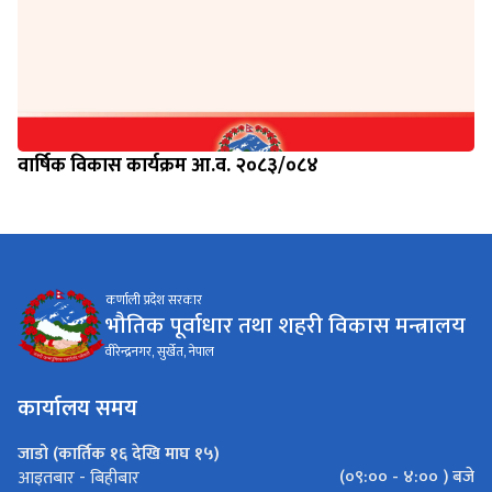
वार्षिक विकास कार्यक्रम आ.व. २०८३/०८४
कर्णाली प्रदेश सरकार
भौतिक पूर्वाधार तथा शहरी विकास मन्त्रालय
वीरेन्द्रनगर, सुर्खेत, नेपाल
कार्यालय समय
जाडो (कार्तिक १६ देखि माघ १५)
(०९:०० - ४:०० ) बजे
आइतबार - बिहीबार
(०९:०० - ४:०० ) बजे
शुक्रबार