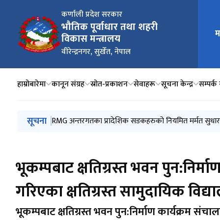
कर्णाली प्रदेश सरकार
भौतिक पूर्वाधार तथा शहरी
मुख्य न
म
विकास मन्त्रालय
वीरेन्द्रनगर, सुर्खेत, नेपाल
हाम्रोबारेमा
कानून संग्रह
स्रोत-प्रकाशन
सेवाहरू
सूचना केन्द्र
सम्पर्क 
मुख्य नेभिगेसनमा जानुहोस्
सूचना
सडक मर्मत सम्भार निर्देशिका २०८३
RMG अन्तरगतका प्रादेशिक सडकहरुको नियमित मर्मत सुध
वार्षिक विकास कार्यक्रम आ.व. २०८३/०८४
यातायात क्षेत्रको जेठ महिनासम्मको राजश्व विवरण
मन्त्रालय र मातहत निकायको बैशाख महिनासम्मको वित्तीय प्
भूकम्पबाट क्षतिग्रस्त भवन पुन:निर
गरिएका क्षतिग्रस्त सामुदायिक विद्य
भूकम्पबाट क्षतिग्रस्त भवन पुन:निर्माण कार्यक्रम सं