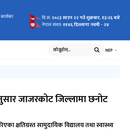
कार्यका
चना
गतिको
ना
ा
ा
JECTS मा
प्रविष्ट
स्ती
ारको खर्च
को प्रगति
 निकायका
िको विवरण
 आयोजनाको
गतिको
्यालय,
) कार्यविधि
तिको विवरण
- रुकुम
यविधि २०८१
तिको विवरण
विधि, २०८१
रगतिको
गतिको
 भएका
 सम्बन्धमा
 प्रविष्ट
रकारी
था
लय र
 तथा
वि.सं:
२०८३ साउन २२ गते शुक्रबार, १३:२६ बजे
वधिक विवरण
िक सुनुवाई
ुदायिक
ायिक
ा
नेपाल संवत:
११४६ दिल्लागा नवमी - २४
भाषा चयन गर्नुह
भाषा प
NEP
खोज्नुहोस्
१ अनुसार जाजरकोट जिल्लामा छनोट
एका क्षतिग्रस्त सामुदायिक विद्यालय तथा स्वास्थ्य