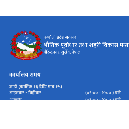
कर्णाली प्रदेश सरकार
भौतिक पूर्वाधार तथा शहरी विकास मन्त्
वीरेन्द्रनगर, सुर्खेत, नेपाल
कार्यालय समय
जाडो (कार्तिक १६ देखि माघ १५)
(०९:०० - ४:०० ) बजे
आइतबार - बिहीबार
(०९:०० - ४:०० ) बजे
शुक्रबार
गर्मी (माघ १६ देखि कार्तिक १५)
( ०९:०० - ५:०० ) बजे
आइतबार - बिहीबार
( ०९:०० - ५:०० ) बजे
शुक्रबार