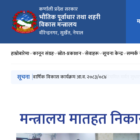
कर्णाली प्रदेश सरकार
भौतिक पूर्वाधार तथा शहरी
मुख्य न
म
विकास मन्त्रालय
वीरेन्द्रनगर, सुर्खेत, नेपाल
हाम्रोबारेमा
कानून संग्रह
स्रोत-प्रकाशन
सेवाहरू
सूचना केन्द्र
सम्पर्क 
मुख्य नेभिगेसनमा जानुहोस्
सूचना
सडक मर्मत सम्भार निर्देशिका २०८३
RMG अन्तरगतका प्रादेशिक सडकहरुको नियमित मर्मत सुध
वार्षिक विकास कार्यक्रम आ.व. २०८३/०८४
यातायात क्षेत्रको जेठ महिनासम्मको राजश्व विवरण
मन्त्रालय र मातहत निकायको बैशाख महिनासम्मको वित्तीय प्
मन्त्रालय मातहत निकायह