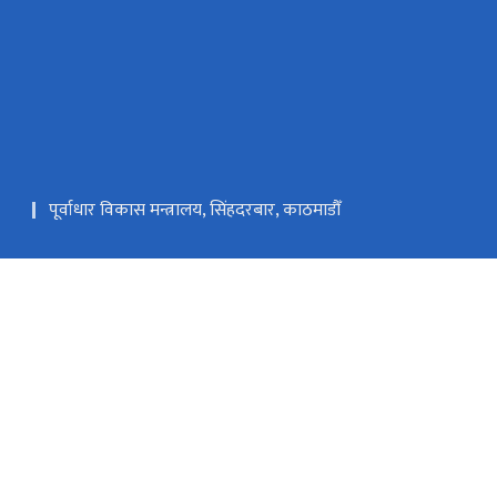
पूर्वाधार विकास मन्त्रालय, सिंहदरबार, काठमाडौँ
मुख्यमन्त्री तथा मन्त्रिपरिषद्को कार्यालय, कर्णाली प्रदेश
कर्णाली प्रदेशसभा सचिवालय
om, mopiud.planning@gmail.com
०८३–५२४०६३
टोल फ्री नं.
-2