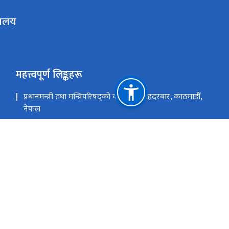
रालय
महत्त्वपूर्ण लिङ्कहरू
प्रधानमन्त्री तथा मन्त्रिपरिषद्को कार्यालय सिंहदरबार, काठमाडौँ,
नेपाल
कर्णाली प्रदेशको पोर्टल
स्थानीय तहको विवरण एवं वेबसाईट
राष्ट्रिय प्राकृतिक स्रोत तथा वित्त आयोग
वीरेन्द्रनगर, सुर्खेत, नेपाल
mopidskt@gmail.c