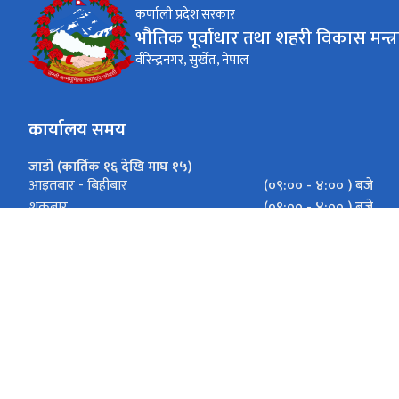
कर्णाली प्रदेश सरकार
भौतिक पूर्वाधार तथा शहरी विकास मन्त्
वीरेन्द्रनगर, सुर्खेत, नेपाल
कार्यालय समय
जाडो (कार्तिक १६ देखि माघ १५)
(०९:०० - ४:०० ) बजे
आइतबार - बिहीबार
(०९:०० - ४:०० ) बजे
शुक्रबार
गर्मी (माघ १६ देखि कार्तिक १५)
( ०९:०० - ५:०० ) बजे
आइतबार - बिहीबार
( ०९:०० - ५:०० ) बजे
शुक्रबार