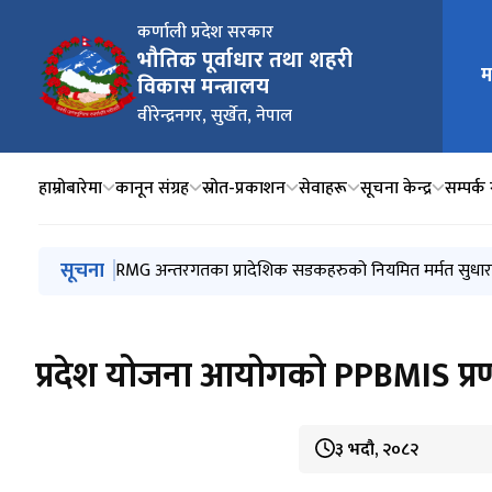
कर्णाली प्रदेश सरकार
भौतिक पूर्वाधार तथा शहरी
मुख्य न
म
विकास मन्त्रालय
वीरेन्द्रनगर, सुर्खेत, नेपाल
हाम्रोबारेमा
कानून संग्रह
स्रोत-प्रकाशन
सेवाहरू
सूचना केन्द्र
सम्पर्क 
मुख्य नेभिगेसनमा जानुहोस्
सूचना
सडक मर्मत सम्भार निर्देशिका २०८३
RMG अन्तरगतका प्रादेशिक सडकहरुको नियमित मर्मत सुध
वार्षिक विकास कार्यक्रम आ.व. २०८३/०८४
यातायात क्षेत्रको जेठ महिनासम्मको राजश्व विवरण
मन्त्रालय र मातहत निकायको बैशाख महिनासम्मको वित्तीय प्
प्रदेश योजना आयोगको PPBMIS प्
३ भदौ, २०८२