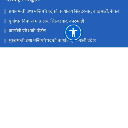
प्रधानमन्त्री तथा मन्त्रिपरिषद्को कार्यालय सिंहदरबार, काठमाडौँ, नेपाल
पूर्वाधार विकास मन्त्रालय, सिंहदरबार, काठमाडौँ
कर्णाली प्रदेशको पोर्टल
मुख्यमन्त्री तथा मन्त्रिपरिषद्को कार्यालय, कर्णाली प्रदेश
स्थानीय तहको विवरण एवं वेबसाईट
कर्णाली प्रदेशसभा सचिवालय
राष्ट्रिय प्राकृतिक स्रोत तथा वित्त आयोग
वीरेन्द्रनगर, सुर्खेत, नेपाल
mopidskt@gmail.com, mopiud.planning@gmail.com
०८३–५२४०६३
टोल फ्री नं.
-2