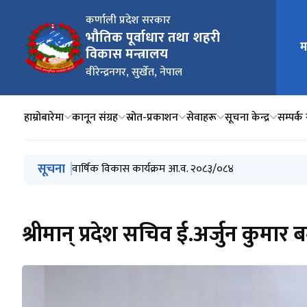
कर्णाली प्रदेश सरकार
भौतिक पूर्वाधार तथा शहरी
म
मुख्य न
विकास मन्त्रालय
वीरेन्द्रनगर, सुर्खेत, नेपाल
हाम्रोबारेमा
कानून संग्रह
स्रोत-प्रकाशन
सेवाहरू
सूचना केन्द्र
सम्पर्क 
मुख्य नेभिगेसनमा जानुहोस्
सूचना
सडक मर्मत सम्भार निर्देशिका
वार्षिक विकास कार्यक्रम आ.व. २०८३/०८४
यातायात क्षेत्रको जेठ महिनासम्मको राजश्व विवरण
मन्त्रालय र मातहत निकायको बैशाख महिनासम्मको वित्तीय प्
प्रदेश योजना आयोगको PPBMIS प्रणालीको ROASTER PROJE
श्रीमान् प्रदेश सचिव ई.अर्जुन कुमार ब