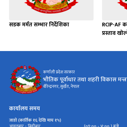
सडक मर्मत सम्भार निर्देशिका
RCIP-AF कर
प्रस्ताव खोल
कर्णाली प्रदेश सरकार
भौतिक पूर्वाधार तथा शहरी विकास मन्त्
वीरेन्द्रनगर, सुर्खेत, नेपाल
कार्यालय समय
जाडो (कार्तिक १६ देखि माघ १५)
(०९:०० - ४:०० ) बजे
आइतबार - बिहीबार